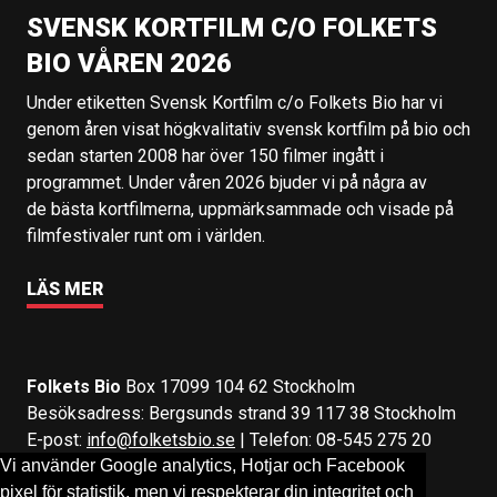
SVENSK KORTFILM C/O FOLKETS
BIO VÅREN 2026
Under etiketten Svensk Kortfilm c/o Folkets Bio har vi
genom åren visat högkvalitativ svensk kortfilm på bio och
sedan starten 2008 har över 150 filmer ingått i
programmet. Under våren 2026 bjuder vi på några av
de bästa kortfilmerna, uppmärksammade och visade på
filmfestivaler runt om i världen.
LÄS MER
Folkets Bio
Box 17099 104 62 Stockholm
Besöksadress: Bergsunds strand 39 117 38 Stockholm
E-post:
info@folketsbio.se
| Telefon: 08-545 275 20
Vi använder Google analytics, Hotjar och Facebook
pixel för statistik, men vi respekterar din integritet och
Följ oss på:
Facebook
&
Instagram