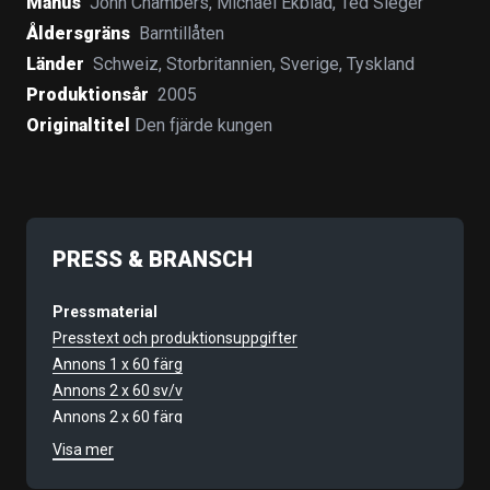
Manus
John Chambers
,
Michael Ekblad
,
Ted Sieger
Åldersgräns
Barntillåten
Länder
Schweiz
,
Storbritannien
,
Sverige
,
Tyskland
Produktionsår
2005
Originaltitel
Den fjärde kungen
PRESS & BRANSCH
Pressmaterial
Presstext och produktionsuppgifter
Annons 1 x 60 färg
Annons 2 x 60 sv/v
Annons 2 x 60 färg
Annons 2 x 120 sv/v
Visa mer
Filmnummer