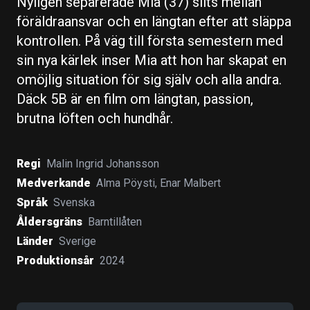
Nyligen separerade Mia (37) slits mellan
föräldraansvar och en längtan efter att släppa
kontrollen. På väg till första semestern med
sin nya kärlek inser Mia att hon har skapat en
omöjlig situation för sig själv och alla andra.
Däck 5B är en film om längtan, passion,
brutna löften och hundhår.
Regi
Malin Ingrid Johansson
Medverkande
Alma Pöysti
,
Enar Malbert
Språk
Svenska
Åldersgräns
Barntillåten
Länder
Sverige
Produktionsår
2024