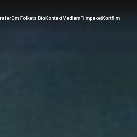
rafer
Om Folkets Bio
Kontakt
Medlem
Filmpaket
Kortfilm