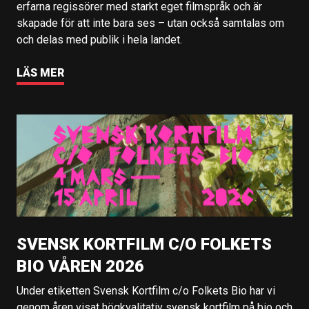
erfarna regissörer med starkt eget filmspråk och är
skapade för att inte bara ses – utan också samtalas om
och delas med publik i hela landet.
LÄS MER
SVENSK KORTFILM C/O FOLKETS
BIO VÅREN 2026
Under etiketten Svensk Kortfilm c/o Folkets Bio har vi
genom åren visat högkvalitativ svensk kortfilm på bio och