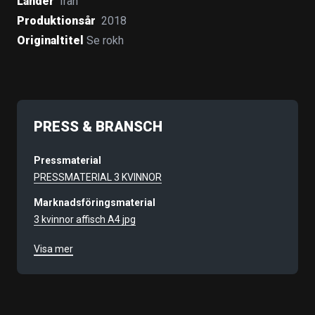
Länder
Iran
Produktionsår
2018
Originaltitel
Se rokh
PRESS & BRANSCH
Pressmaterial
PRESSMATERIAL 3 KVINNOR
Marknadsföringsmaterial
3 kvinnor affisch A4 jpg
Annonser
Visa mer
Filmnummer
9893