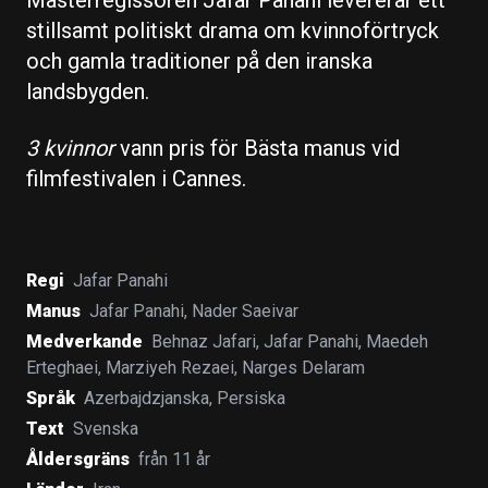
stillsamt politiskt drama om kvinnoförtryck
och gamla traditioner på den iranska
landsbygden.
3 kvinnor
vann pris för
Bästa manus
vid
filmfestivalen i Cannes.
Regi
Jafar Panahi
Manus
Jafar Panahi
,
Nader Saeivar
Medverkande
Behnaz Jafari
,
Jafar Panahi
,
Maedeh
Erteghaei
,
Marziyeh Rezaei
,
Narges Delaram
Språk
Azerbajdzjanska
,
Persiska
Text
Svenska
Åldersgräns
från 11 år