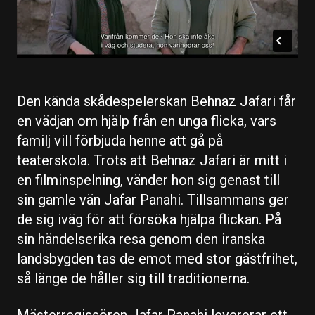
Den kända skådespelerskan Behnaz Jafari får
en vädjan om hjälp från en unga flicka, vars
familj vill förbjuda henne att gå på
teaterskola. Trots att Behnaz Jafari är mitt i
en filminspelning, vänder hon sig genast till
sin gamle vän Jafar Panahi. Tillsammans ger
de sig iväg för att försöka hjälpa flickan. På
sin händelserika resa genom den iranska
landsbygden tas de emot med stor gästfrihet,
så länge de håller sig till traditionerna.
Mästerregissören
Jafar Panahi
levererar ett