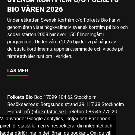
BIO VÅREN 2026
Under etiketten Svensk Kortfilm c/o Folkets Bio har vi
genom åren visat högkvalitativ svensk kortfilm på bio och
sedan starten 2008 har över 150 filmer ingått i
programmet. Under våren 2026 bjuder vi på några av
de bästa kortfilmerna, uppmärksammade och visade på
filmfestivaler runt om i världen.
LÄS MER
Folkets Bio
Box 17099 104 62 Stockholm
Besöksadress: Bergsunds strand 39 117 38 Stockholm
E-post:
info@folketsbio.se
| Telefon: 08-545 275 20
Vi använder Google analytics, Hotjar och Facebook
pixel för statistik, men vi respekterar din integritet och
Följ oss på:
Facebook
&
Instagram
laddar därför inte in det förrän du godkänt. Om du vill