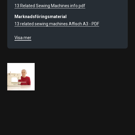
13 Related Sewing Machines info pdf
Marknadsföringsmaterial
13 related sewing machines Affisch A3 - PDF
Filmnummer
Visa mer
9449