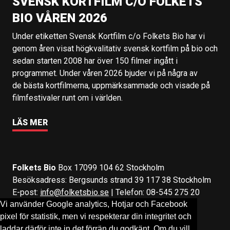
SVENSK KORTFILM C/O FOLKETS
BIO VÅREN 2026
Under etiketten Svensk Kortfilm c/o Folkets Bio har vi
genom åren visat högkvalitativ svensk kortfilm på bio och
sedan starten 2008 har över 150 filmer ingått i
programmet. Under våren 2026 bjuder vi på några av
de bästa kortfilmerna, uppmärksammade och visade på
filmfestivaler runt om i världen.
LÄS MER
Folkets Bio
Box 17099 104 62 Stockholm
Besöksadress: Bergsunds strand 39 117 38 Stockholm
E-post:
info@folketsbio.se
| Telefon: 08-545 275 20
Vi använder Google analytics, Hotjar och Facebook
pixel för statistik, men vi respekterar din integritet och
Följ oss på:
Facebook
&
Instagram
laddar därför inte in det förrän du godkänt. Om du vill