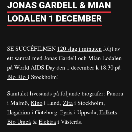
JONAS GARDELL & MIAN
LODALEN 1 DECEMBER
SE SUCCÉFILMEN
120 slag i minuten
följt av
ett samtal med Jonas Gardell och Mian Lodalen
på World AIDS Day den 1 december k 18.30 på
Bio Rio
i Stockholm!
Samtalet livesänds på följande biografer:
Panora
i Malmö,
Kino
i Lund,
Zita
i Stockholm,
Hagabion
i Göteborg,
Fyris
i Uppsala,
Folkets
Bio Umeå
&
Elektra
i Västerås.