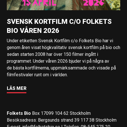
SVENSK KORTFILM C/O FOLKETS
BIO VÅREN 2026
Under etiketten Svensk Kortfilm c/o Folkets Bio har vi
genom åren visat högkvalitativ svensk kortfilm på bio och
sedan starten 2008 har över 150 filmer ingått i
programmet. Under våren 2026 bjuder vi på några av
de bästa kortfilmerna, uppmärksammade och visade på
filmfestivaler runt om i världen.
LÄS MER
Folkets Bio
Box 17099 104 62 Stockholm
Besöksadress: Bergsunds strand 39 117 38 Stockholm
E-post:
info@folketsbio.se
| Telefon: 08-545 275 20