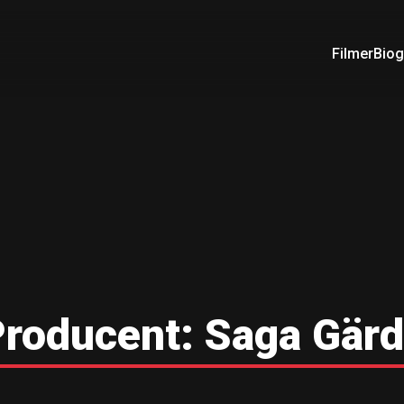
Filmer
Biog
roducent:
Saga Gär