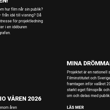
EN!
m hur film når sin publik?
 från idé till visning? Då
ntresse för projektledning
ter i en idéburen
grafen.
MINA DRÖMMA
Projektet är en nationell
Filminstitutet och Sverig
framtagen inför valåret 
starkt eget filmspråk och
om och delas med publik i
IO VÅREN 2026
genom åren
LÄS MER