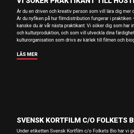
VI SÖKER PRAKTIKANT TILL HÖST
Är du en driven och kreativ person som vill lära dig mer o
Är du nyfiken på hur filmdistribution fungerar i praktiken –
kanske du är vår nästa praktikant. Vi söker dig som har i
och kulturproduktion, och som vill utveckla dina färdighe
kulturorganisation som drivs av kärlek till filmen och bio
LÄS MER
SVENSK KORTFILM C/O FOLKETS B
Under etiketten Svensk Kortfilm c/o Folkets Bio har vi 