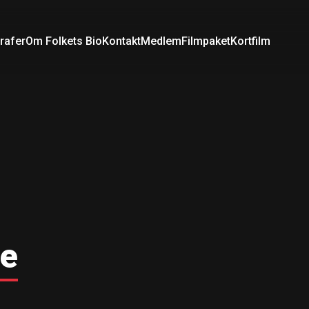
rafer
Om Folkets Bio
Kontakt
Medlem
Filmpaket
Kortfilm
de