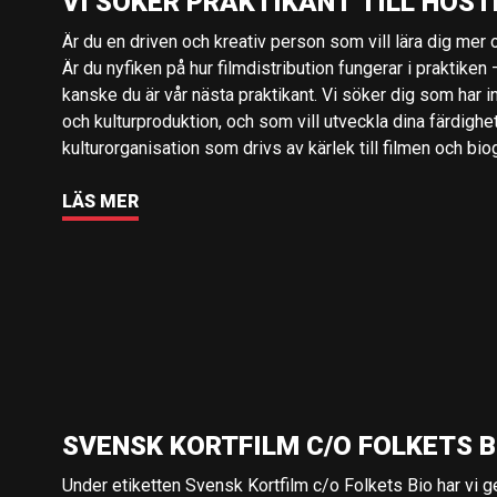
VI SÖKER PRAKTIKANT TILL HÖST
Är du en driven och kreativ person som vill lära dig mer o
Är du nyfiken på hur filmdistribution fungerar i praktiken –
kanske du är vår nästa praktikant. Vi söker dig som har i
och kulturproduktion, och som vill utveckla dina färdighe
kulturorganisation som drivs av kärlek till filmen och bio
LÄS MER
SVENSK KORTFILM C/O FOLKETS B
Under etiketten Svensk Kortfilm c/o Folkets Bio har vi 