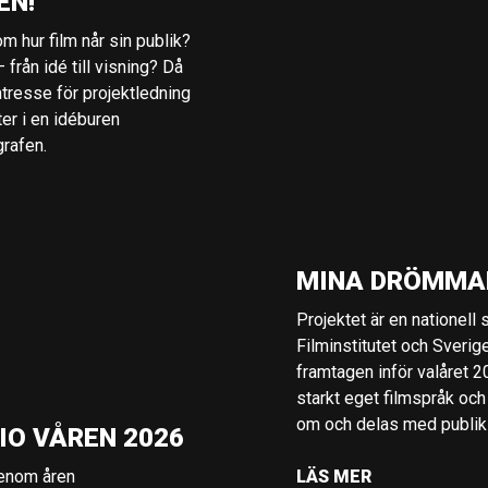
EN!
m hur film når sin publik?
 från idé till visning? Då
ntresse för projektledning
ter i en idéburen
grafen.
MINA DRÖMMA
Projektet är en nationell
Filminstitutet och Sverig
framtagen inför valåret 
starkt eget filmspråk och
om och delas med publik i
IO VÅREN 2026
genom åren
LÄS MER