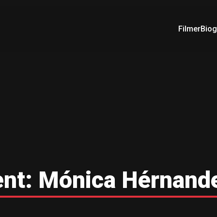
Filmer
Biog
ent:
Mónica Hérnand