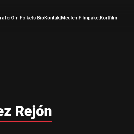
rafer
Om Folkets Bio
Kontakt
Medlem
Filmpaket
Kortfilm
ez Rejón